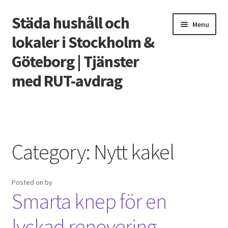
Städa hushåll och
Skip
Skip
Menu
to
to
lokaler i Stockholm &
navigation
content
Göteborg | Tjänster
med RUT-avdrag
Home
Förberedelser inför städfirmans flyttstädning
Category:
Nytt kakel
Fördomar om städfirmor
Posted on
by
Vad kostar det att anlita en flyttfirma?
Smarta knep för en
lyckad renovering